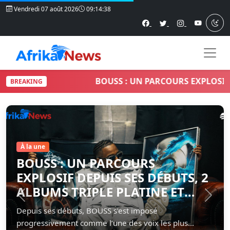
Vendredi 07 août 2026
09:14:39
BOUSS : UN PARCOURS EXPLOSIF DEPUIS
BREAKING
Articles à la une
À la une
BOUSS : UN PARCOURS
EXPLOSIF DEPUIS SES DÉBUTS, 2
ALBUMS TRIPLE PLATINE ET
Précédent
Suiva
PLUS DE 600 000 VENTES
Depuis ses débuts, BOUSS s’est imposé
progressivement comme l’une des voix les plus