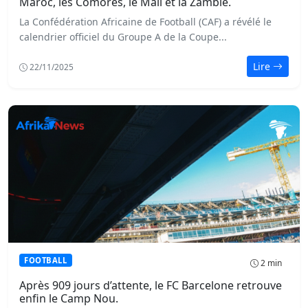
Maroc, les Comores, le Mali et la Zambie.
La Confédération Africaine de Football (CAF) a révélé le
calendrier officiel du Groupe A de la Coupe...
Lire
22/11/2025
FOOTBALL
2 min
Après 909 jours d’attente, le FC Barcelone retrouve
enfin le Camp Nou.