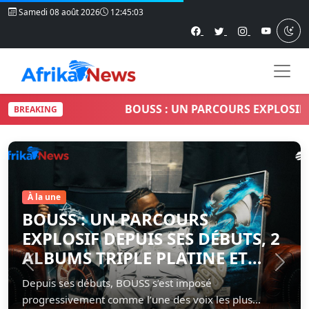
Samedi 08 août 2026
12:45:04
BOUSS : UN PARCOURS EXPLOSIF DEPUIS
BREAKING
Articles à la une
À la une
BOUSS : UN PARCOURS
EXPLOSIF DEPUIS SES DÉBUTS, 2
ALBUMS TRIPLE PLATINE ET
Précédent
Suiva
PLUS DE 600 000 VENTES
Depuis ses débuts, BOUSS s’est imposé
progressivement comme l’une des voix les plus