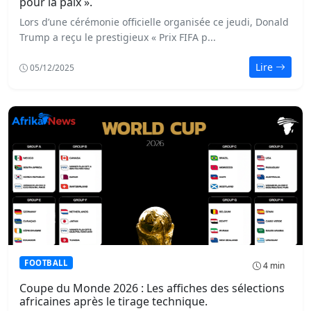
pour la paix ».
Lors d’une cérémonie officielle organisée ce jeudi, Donald
Trump a reçu le prestigieux « Prix FIFA p...
Lire
05/12/2025
FOOTBALL
4 min
Coupe du Monde 2026 : Les affiches des sélections
africaines après le tirage technique.