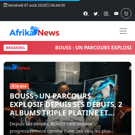
Vendredi 07 août 2026
06:44:31
BOUSS : UN PARCOURS EXPLOSIF DEPUIS
BREAKING
Articles à la une
À la une
BOUSS : UN PARCOURS
EXPLOSIF DEPUIS SES DÉBUTS, 2
ALBUMS TRIPLE PLATINE ET
Précédent
Suiva
PLUS DE 600 000 VENTES
Depuis ses débuts, BOUSS s’est imposé
progressivement comme l’une des voix les plus