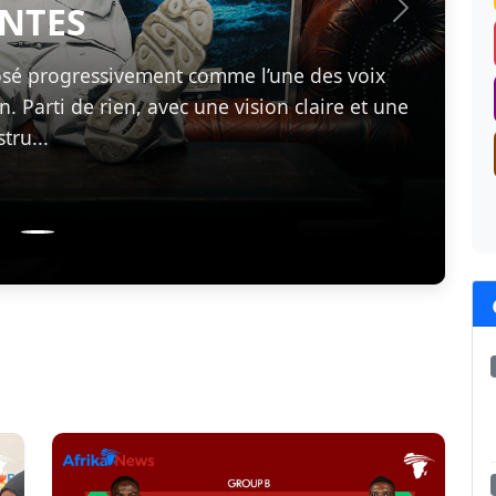
ENTES
Suivant
osé progressivement comme l’une des voix
 Parti de rien, avec une vision claire et une
tru...