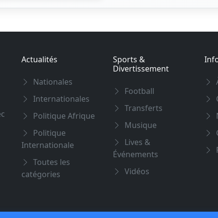
Actualités
Sports &
Inf
Divertissement
Nationales
Football
Internationales
Transferts
ec
Politique Afrique
Musique
Politique
C
Lives &
Internationale
P
Événements
Toutes les
Vidéos
catégories