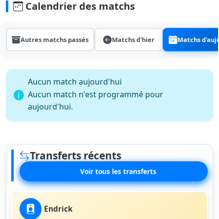
Calendrier des matchs
Autres matchs passés
Matchs d'hier
Matchs d'auj
Aucun match aujourd'hui
Aucun match n'est programmé pour
aujourd'hui.
Transferts récents
Voir tous les transferts
Endrick