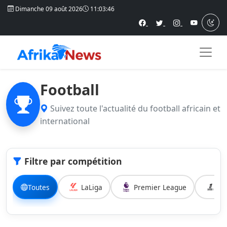
Dimanche 09 août 2026
11:03:47
Football
Suivez toute l'actualité du football africain et
international
Filtre par compétition
Toutes
LaLiga
Premier League
Li