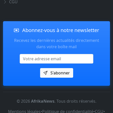
CGU
Abonnez-vous à notre newsletter
Recevez les dernières actualités directement
dans votre boîte mail
Email
S'abonner
© 2026
AfrikaNews
. Tous droits réservés.
Mentions légales
•
Politique de confidentialité
•
CGU
•