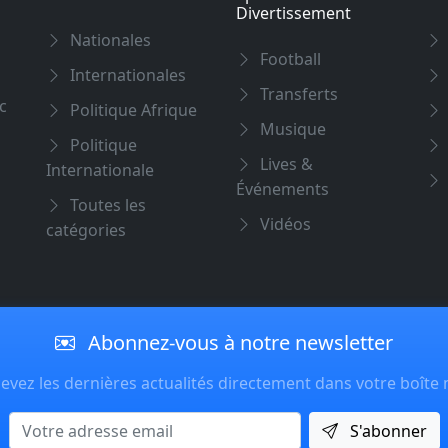
Divertissement
Nationales
Football
Internationales
Transferts
c
Politique Afrique
Musique
Politique
Lives &
Internationale
Événements
Toutes les
Vidéos
catégories
Abonnez-vous à notre newsletter
evez les dernières actualités directement dans votre boîte 
Email
S'abonner