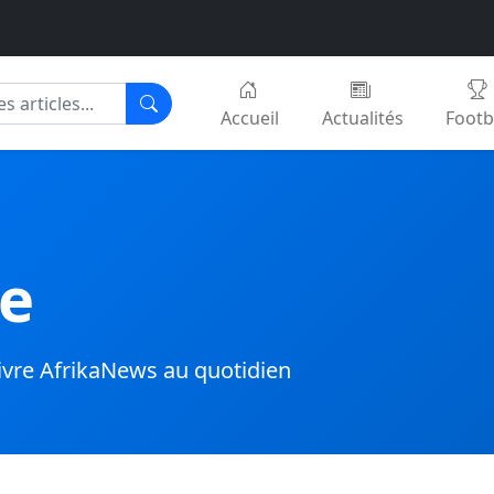
Accueil
Actualités
Footb
pe
ivre AfrikaNews au quotidien