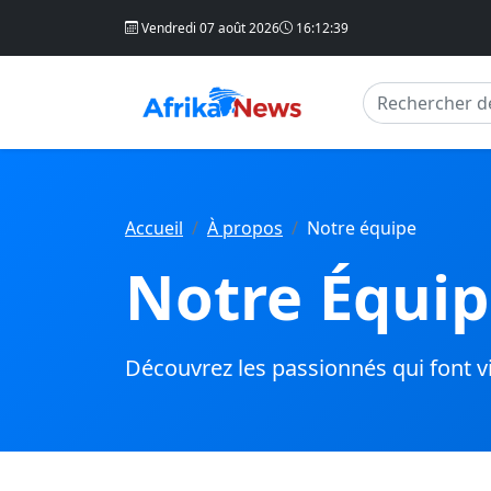
Vendredi 07 août 2026
16:12:40
Accueil
À propos
Notre équipe
Notre Équi
Découvrez les passionnés qui font v