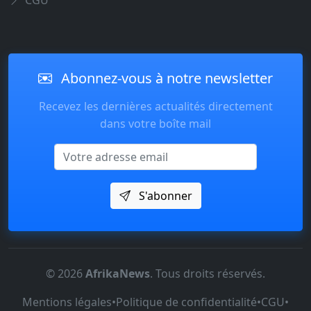
CGU
Abonnez-vous à notre newsletter
Recevez les dernières actualités directement
dans votre boîte mail
Email
S'abonner
© 2026
AfrikaNews
. Tous droits réservés.
Mentions légales
•
Politique de confidentialité
•
CGU
•