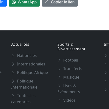
In
WhatsApp
Copier le lien
Actualités
Sports &
In
Divertissement
Nationales
Football
Internationales
Transferts
c
Politique Afrique
Musique
Politique
Lives &
Internationale
Événements
Toutes les
Vidéos
catégories