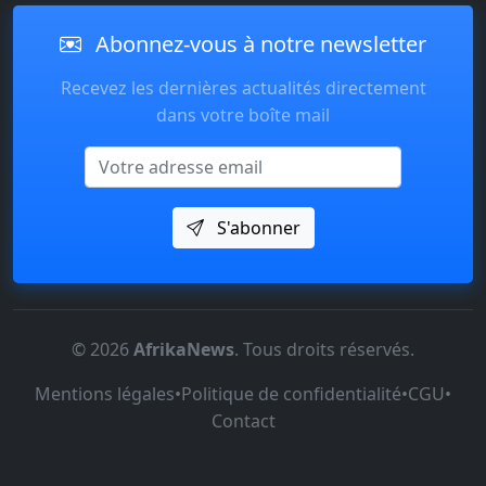
Abonnez-vous à notre newsletter
Recevez les dernières actualités directement
dans votre boîte mail
Email
S'abonner
© 2026
AfrikaNews
. Tous droits réservés.
Mentions légales
•
Politique de confidentialité
•
CGU
•
Contact