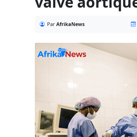
valve aortique
Par
AfrikaNews