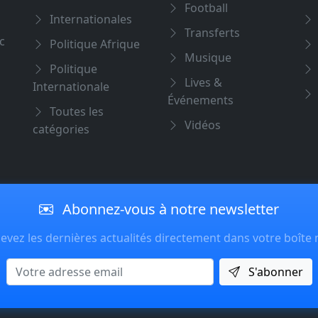
Football
Internationales
Transferts
c
Politique Afrique
Musique
Politique
Lives &
Internationale
Événements
Toutes les
Vidéos
catégories
Abonnez-vous à notre newsletter
evez les dernières actualités directement dans votre boîte 
Email
S'abonner