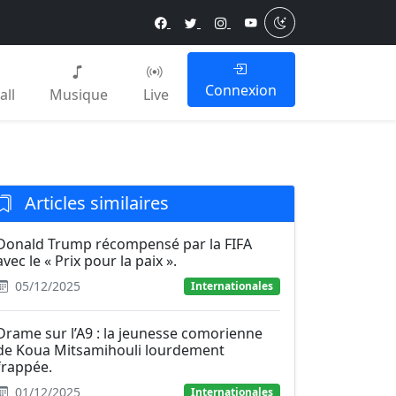
Connexion
all
Musique
Live
Articles similaires
Donald Trump récompensé par la FIFA
avec le « Prix pour la paix ».
05/12/2025
Internationales
Drame sur l’A9 : la jeunesse comorienne
de Koua Mitsamihouli lourdement
frappée.
01/12/2025
Internationales