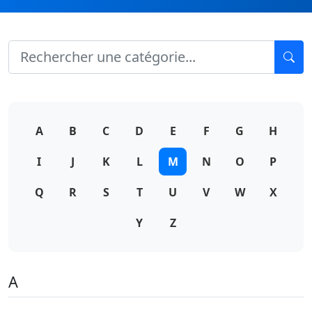
A
B
C
D
E
F
G
H
I
J
K
L
M
N
O
P
Q
R
S
T
U
V
W
X
Y
Z
A