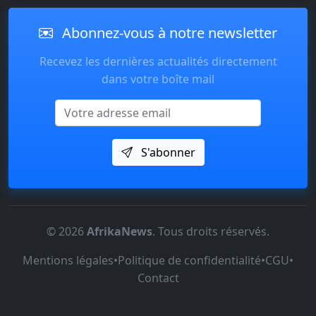
Abonnez-vous à notre newsletter
Recevez les dernières actualités directement
dans votre boîte mail
Email
S'abonner
© 2026
AfrikaNews
. Tous droits réservés.
Mentions légales
•
Politique de confidentialité
•
CGU
•
Contact