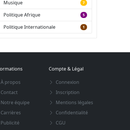
Musique
7
Politique Afrique
5
Politique Internationale
1
formations
Compte & Légal
À propos
Connexion
Contact
Inscription
Notre équipe
Mentions légales
Carrières
Confidentialité
Publicité
CGU