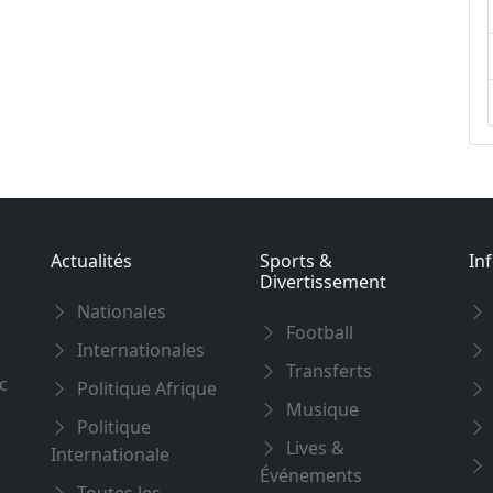
Actualités
Sports &
In
Divertissement
Nationales
Football
Internationales
Transferts
c
Politique Afrique
Musique
Politique
Lives &
Internationale
Événements