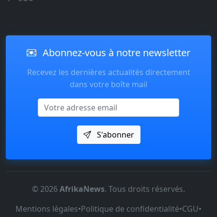
Abonnez-vous à notre newsletter
Recevez les dernières actualités directement
dans votre boîte mail
Email
S'abonner
© 2026
AfrikaNews
. Tous droits réservés.
Mentions légales
•
Politique de confidentialité
•
CGU
•